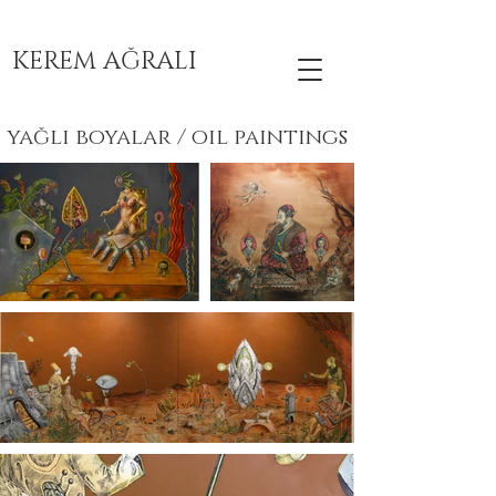
RESİM - HEYKEL SANATÇISI
KEREM AĞRALI
yağlı boyalar / oıl paıntıngs